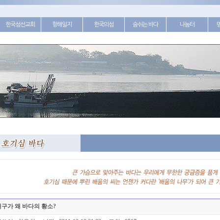
한국섬선교회
항해일지
한국의섬
숨쉬는 바다
나눔터
구가 왜 바다의 황소?