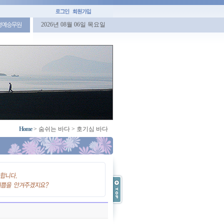
2026년 08월 06일 목요일
명예승무원
Home
>
숨쉬는 바다
>
호기심 바다