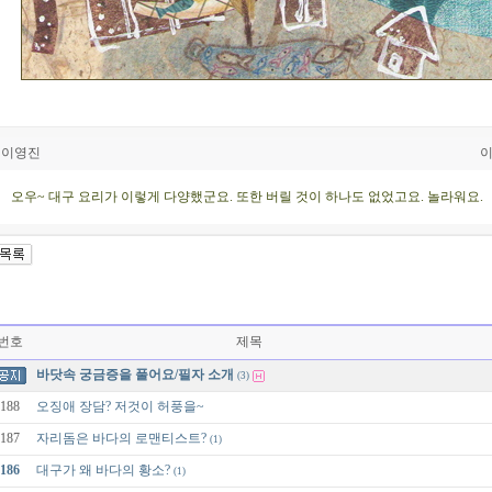
이영진
이
오우~ 대구 요리가 이렇게 다양했군요. 또한 버릴 것이 하나도 없었고요. 놀라워요.
번호
제목
바닷속 궁금증을 풀어요/필자 소개
(3)
188
오징애 장담? 저것이 허풍을~
187
자리돔은 바다의 로맨티스트?
(1)
186
대구가 왜 바다의 황소?
(1)