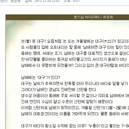
글쓴이
:
최은희
날짜
: 2011-12-18 21:03
조회
: 9517
호기심 바다(186)ㅣ최은희