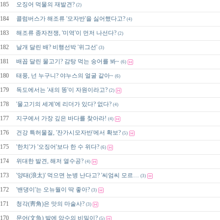
185
오징어 먹물의 재발견?
(2)
184
콜럼버스가 해조류 '모자반'을 싫어했다고?
(4)
183
해조류 종자전쟁, '미역'이 먼저 나선다?
(2)
182
날개 달린 배? 비행선박 '위그선'
(3)
181
배꼽 달린 물고기? 감탕 먹는 숭어를 봐~
(6)
180
태풍, 넌 누구니? 야누스의 얼굴 같아~
(6)
179
독도에서는 '새의 똥'이 자원이라고?
(2)
178
'물고기의 세계'에 리더가 있다? 없다?
(4)
177
지구에서 가장 깊은 바다를 찾아라!
(4)
176
건강 특허물질, '잔가시모자반'에서 확보?
(5)
175
'한치'가 '오징어'보다 한 수 위다?
(6)
174
위대한 발견, 해저 열수공?
(4)
173
'양태(浪太)' 먹으면 눈병 난다고? '씨엄씨 모르…
(3)
172
'밴댕이'는 오뉴월이 딱 좋아?
(3)
171
청각(靑角)은 맛의 마술사?
(3)
170
문어(文魚) 발에 암수의 비밀이?
(5)