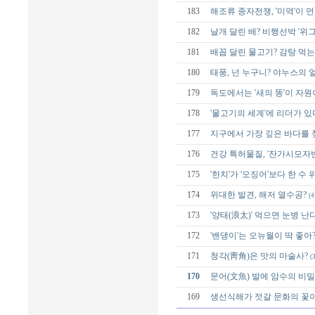
183
해조류 종자전쟁, '미역'이 
182
날개 달린 배? 비행선박 '위그
181
배꼽 달린 물고기? 감탕 먹는
180
태풍, 넌 누구니? 야누스의 
179
독도에서는 '새의 똥'이 자원
178
'물고기의 세계'에 리더가 있
177
지구에서 가장 깊은 바다를 
176
건강 특허물질, '잔가시모자반
175
'한치'가 '오징어'보다 한 수 
174
위대한 발견, 해저 열수공?
(4
173
'양태(浪太)' 먹으면 눈병 난
172
'밴댕이'는 오뉴월이 딱 좋아
171
청각(靑角)은 맛의 마술사?
(3
170
문어(文魚) 발에 암수의 비밀
169
생선식해가 젓갈 문화의 꽃