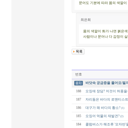
문어도 기분에 따라 몸의 색깔이
최은희
몸의 색깔이 화가 나면 붉은색
사람이나 문어나 다 감정이 살
번호
바닷속 궁금증을 풀어요/필
188
오징애 장담? 저것이 허풍을
187
자리돔은 바다의 로맨티스트
186
대구가 왜 바다의 황소?
(1)
185
오징어 먹물의 재발견?
(2)
184
콜럼버스가 해조류 '모자반'