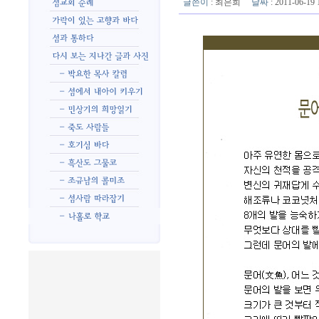
글쓴이
:
최은희
날짜
: 2011-06-1