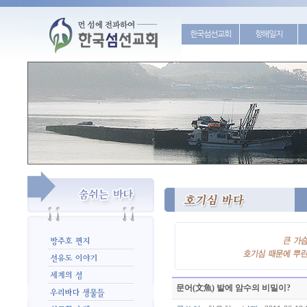
한국섬선교회
항해일지
문어(文魚) 발에 암수의 비밀이?